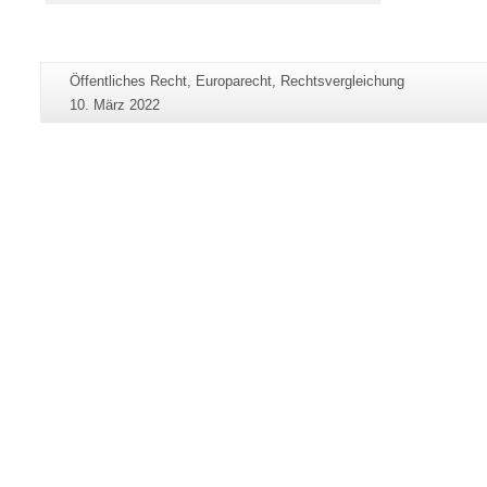
Zusätzliche
Seiten-
Öffentliches Recht, Europarecht, Rechtsvergleichung
Informationen
Name:
Letzte
10. März 2022
zu
Aktualisierung:
dieser
Seite