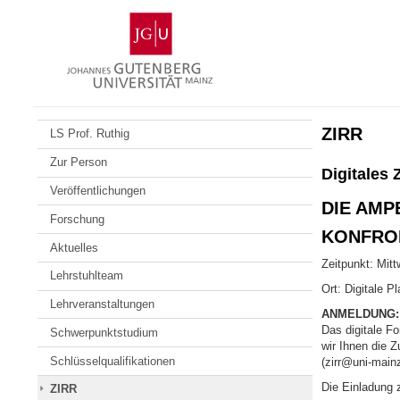
Zum
Johannes
Inhalt
Gutenberg-
springen
Universität
Mainz
ZIRR
LS Prof. Ruthig
Zur Person
Digitales
Veröffentlichungen
DIE AMP
Forschung
KONFRO
Aktuelles
Zeitpunkt: Mit
Lehrstuhlteam
Ort: Digitale 
Lehrveranstaltungen
ANMELDUNG:
Das digitale F
Schwerpunktstudium
wir Ihnen die 
Schlüsselqualifikationen
(zirr@uni-main
Die Einladung 
ZIRR